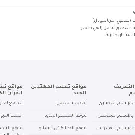
ة
ية (صحيح انترناشونال)
يزية – تحقيق فضل إلهي ظهير
لغة الإنجليزية
التعريف
مواقع تعليم المهتدين
مواقع نش
ام
الجدد
القرآن الك
بالإسلام للنصارى
أكاديمية سبيلي
الجامع لعلو
بالإسلام للملحدين
موقع المسلم الجديد
السنة النبو
 بالإسلام للهندوس
موقع الصلاة في الإسلام
موقع الترج