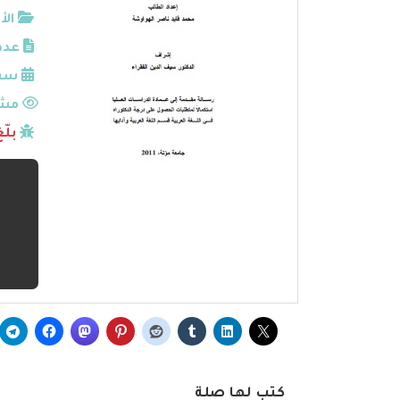
الأ
عدد
سنة
مشا
بلّ
كتب لها صلة