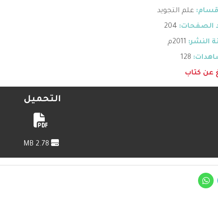
قسام:
علم التجويد
 الصفحات:
204
 النشر:
2011م
هدات:
128
غ عن كتاب
التحميل
2.78 MB