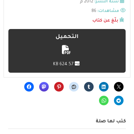
سنة النشر:
2012 م
مشاهدات:
86
بلّغ عن كتاب
التحميل
624.57 KB
كتب لها صلة