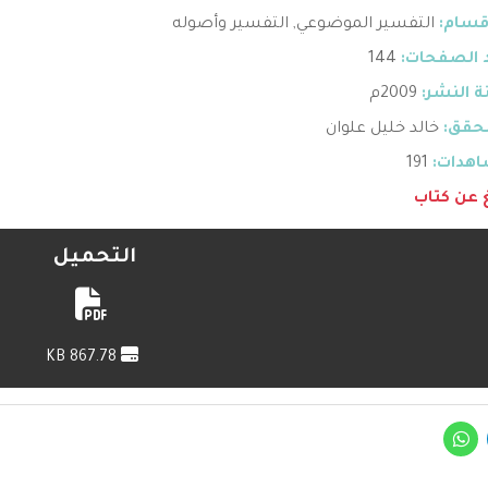
قسام:
التفسير الموضوعي
,
التفسير وأصوله
 الصفحات:
144
 النشر:
2009م
حقق:
خالد خليل علوان
هدات:
191
غ عن كتاب
التحميل
867.78 KB