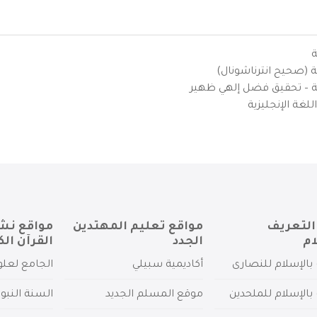
ة
ية (صحيح انترناشونال)
يزية – تحقيق فضل إلهي ظهير
لغة الإنجليزية
التعريف
مواقع تعليم المهتدين
مواقع نش
ام
الجدد
القرآن الك
بالإسلام للنصارى
أكاديمية سبيلي
الجامع لعلو
بالإسلام للملحدين
موقع المسلم الجديد
السنة النبو