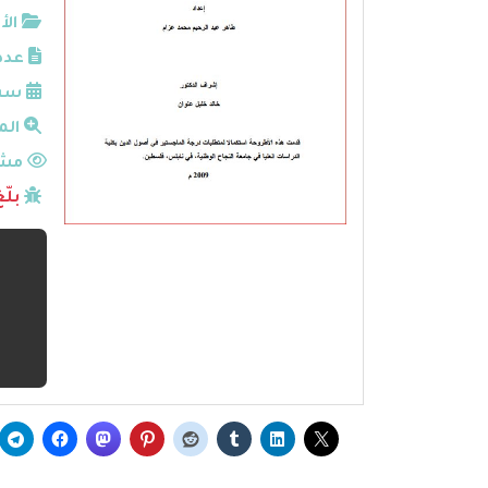
الأ
عدد
سنة
الم
مشا
بلّ