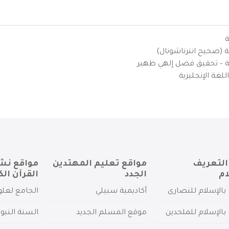
ة
ية (صحيح انترناشونال)
يزية – تحقيق فضل إلهي ظهير
لغة الإنجليزية
التعريف
مواقع تعليم المهتدين
مواقع نش
ام
الجدد
القرآن الك
بالإسلام للنصارى
أكاديمية سبيلي
الجامع لعلو
بالإسلام للملحدين
موقع المسلم الجديد
السنة النبو