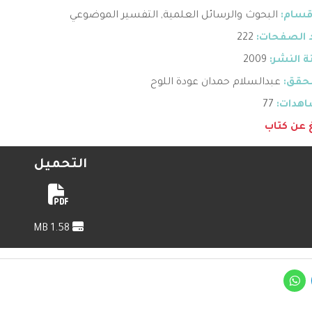
قسام:
البحوث والرسائل العلمية
,
التفسير الموضوعي
 الصفحات:
222
 النشر:
2009
حقق:
عبدالسلام حمدان عودة اللوح
هدات:
77
غ عن كتاب
التحميل
1.58 MB