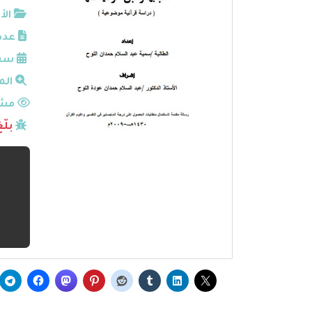
الأ
عدد
سنة
الم
مشا
بلّ