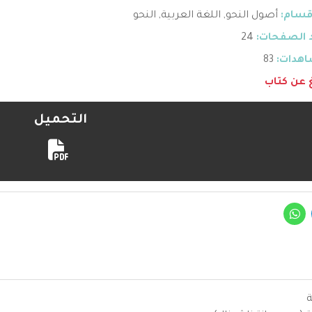
قسام:
أصول النحو
,
اللغة العربية
,
النحو
 الصفحات:
24
هدات:
83
غ عن كتاب
التحميل
ة