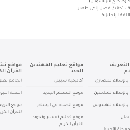
ية (صحيح انترناشونال)
يزية – تحقيق فضل إلهي ظهير
لغة الإنجليزية
التعريف
مواقع تعليم المهتدين
مواقع نش
ام
الجدد
القرآن الك
بالإسلام للنصارى
أكاديمية سبيلي
الجامع لعلو
بالإسلام للملحدين
موقع المسلم الجديد
السنة النبو
 بالإسلام للهندوس
موقع الصلاة في الإسلام
موقع الترج
للقرآن الكري
يمان
موقع تعليم تفسير وتجويد
القرآن الكريم
عجزة الأخيرة