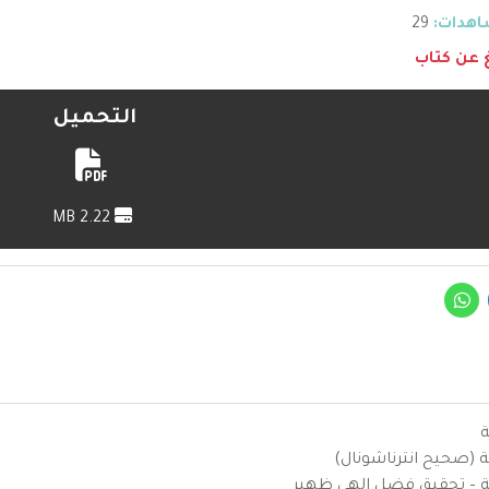
هدات:
29
غ عن كتاب
التحميل
2.22 MB
ة
ية (صحيح انترناشونال)
يزية – تحقيق فضل إلهي ظهير