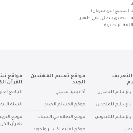
ة
ية (صحيح انترناشونال)
يزية – تحقيق فضل إلهي ظهير
لغة الإنجليزية
التعريف
مواقع تعليم المهتدين
مواقع نش
ام
الجدد
القرآن الك
بالإسلام للنصارى
أكاديمية سبيلي
الجامع لعلو
بالإسلام للملحدين
موقع المسلم الجديد
السنة النبو
 بالإسلام للهندوس
موقع الصلاة في الإسلام
موقع الترج
للقرآن الكري
يمان
موقع تعليم تفسير وتجويد