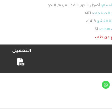
قسام:
أصول النحو
,
اللغة العربية
,
النحو
 الصفحات:
403
 النشر:
1418ه
هدات:
61
غ عن كتاب
التحميل