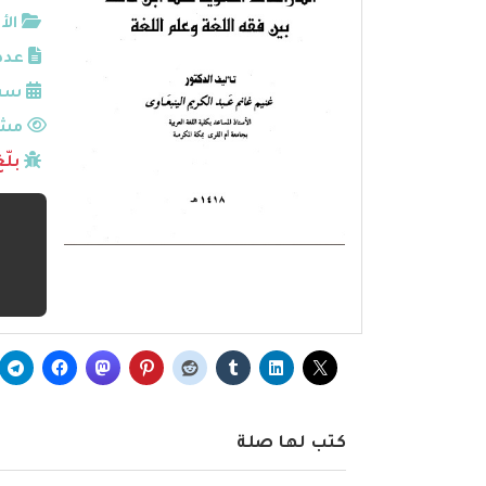
الأ
عدد
سنة
مشا
بلّ
كتب لها صلة