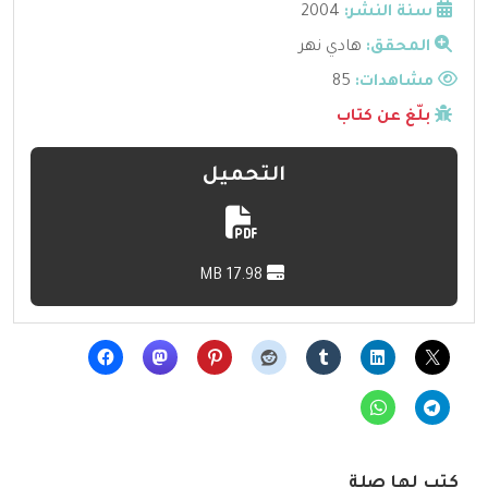
سنة النشر:
2004
المحقق:
هادي نهر
مشاهدات:
85
بلّغ عن كتاب
التحميل
17.98 MB
كتب لها صلة