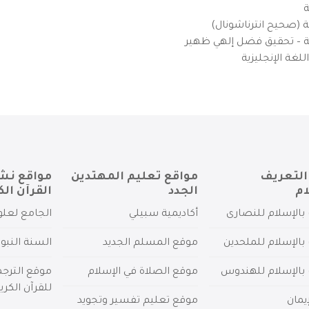
ة
ية (صحيح انترناشونال)
يزية – تحقيق فضل إلهي ظهير
لغة الإنجليزية
التعريف
مواقع تعليم المهتدين
مواقع نش
ام
الجدد
القرآن الك
بالإسلام للنصارى
أكاديمية سبيلي
الجامع لعلو
بالإسلام للملحدين
موقع المسلم الجديد
السنة النبو
 بالإسلام للهندوس
موقع الصلاة في الإسلام
موقع الترج
للقرآن الكري
يمان
موقع تعليم تفسير وتجويد