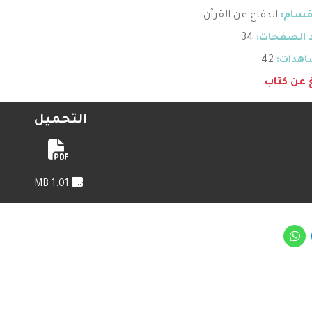
قسام:
الدفاع عن القرآن
 الصفحات:
34
هدات:
42
غ عن كتاب
التحميل
1.01 MB