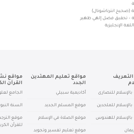
ة
ية (صحيح انترناشونال)
يزية – تحقيق فضل إلهي ظهير
لغة الإنجليزية
التعريف
مواقع تعليم المهتدين
مواقع نش
ام
الجدد
القرآن الك
بالإسلام للنصارى
أكاديمية سبيلي
الجامع لعلو
بالإسلام للملحدين
موقع المسلم الجديد
السنة النبو
 بالإسلام للهندوس
موقع الصلاة في الإسلام
موقع الترج
للقرآن الكري
يمان
موقع تعليم تفسير وتجويد