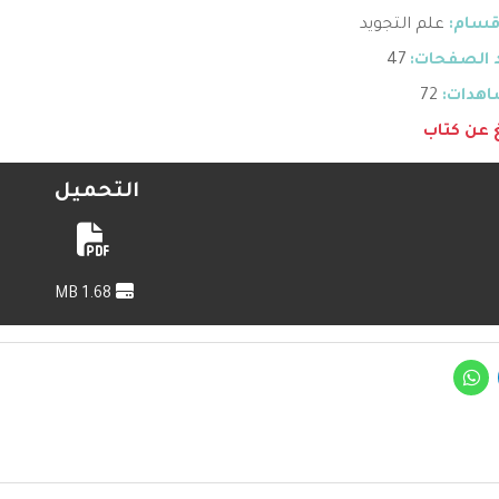
قسام:
علم التجويد
 الصفحات:
47
هدات:
72
غ عن كتاب
التحميل
1.68 MB