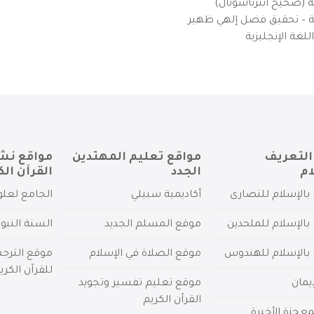
ية (صحيح انترناشونال)
يزية – تحقيق فضل إلهي ظهير
لغة الإنجليزية
التعريف
مواقع تعليم المهتدين
مواقع نش
ام
الجدد
القرآن الك
بالإسلام للنصارى
أكاديمية سبيلي
الجامع لعلو
بالإسلام للملحدين
موقع المسلم الجديد
السنة النبو
 بالإسلام للهندوس
موقع الصلاة في الإسلام
موقع الترج
للقرآن الكري
يمان
موقع تعليم تفسير وتجويد
القرآن الكريم
عجزة الأخيرة