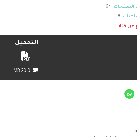
 الصفحات:
64
هدات:
38
غ عن كتاب
التحميل
20.01 MB
ة