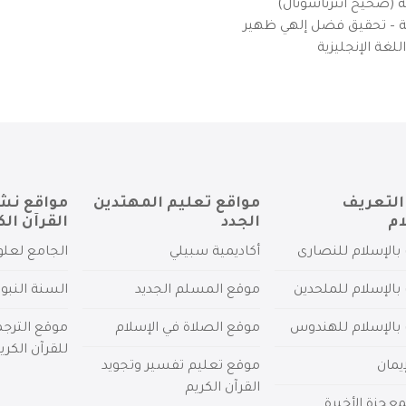
ية (صحيح انترناشونال)
يزية – تحقيق فضل إلهي ظهير
لغة الإنجليزية
التعريف
مواقع تعليم المهتدين
مواقع نش
ام
الجدد
القرآن الك
بالإسلام للنصارى
أكاديمية سبيلي
الجامع لعلو
بالإسلام للملحدين
موقع المسلم الجديد
السنة النبو
 بالإسلام للهندوس
موقع الصلاة في الإسلام
موقع الترج
للقرآن الكري
يمان
موقع تعليم تفسير وتجويد
القرآن الكريم
عجزة الأخيرة