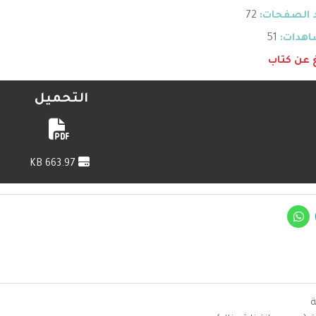
 الصفحات:
72
هدات:
51
غ عن كتاب
التحميل
663.97 KB
ة