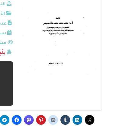
الن
الأ
عدد
سنة
مشا
بلّ