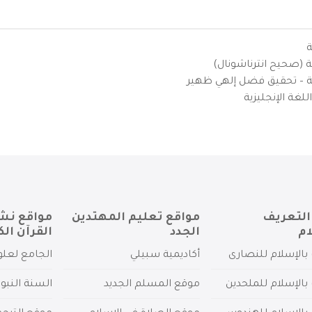
ة
ية (صحيح انترناشونال)
يزية – تحقيق فضل إلهي ظهير
لغة الإنجليزية
التعريف
مواقع تعليم المهتدين
مواقع نش
ام
الجدد
القرآن الك
بالإسلام للنصارى
أكاديمية سبيلي
الجامع لعلو
بالإسلام للملحدين
موقع المسلم الجديد
السنة النبو