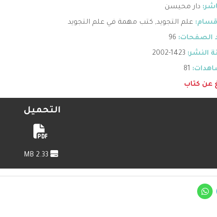
اشر:
دار محيسن
قسام:
علم التجويد
,
كتب مهمة في علم التجويد
 الصفحات:
96
 النشر:
1423-2002
هدات:
81
غ عن كتاب
التحميل
2.33 MB