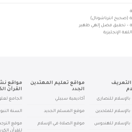
ة
ية (صحيح انترناشونال)
يزية – تحقيق فضل إلهي ظهير
لغة الإنجليزية
التعريف
مواقع تعليم المهتدين
مواقع نش
ام
الجدد
القرآن الك
بالإسلام للنصارى
أكاديمية سبيلي
الجامع لعلو
بالإسلام للملحدين
موقع المسلم الجديد
السنة النبو
 بالإسلام للهندوس
موقع الصلاة في الإسلام
موقع الترج
للقرآن الكري