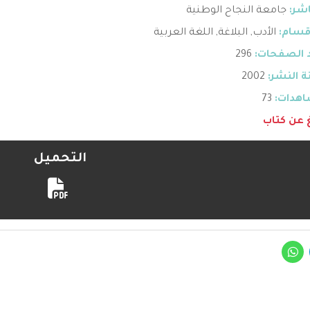
اشر:
جامعة النجاح الوطنية
قسام:
الأدب
,
البلاغة
,
اللغة العربية
 الصفحات:
296
 النشر:
2002
هدات:
73
غ عن كتاب
التحميل