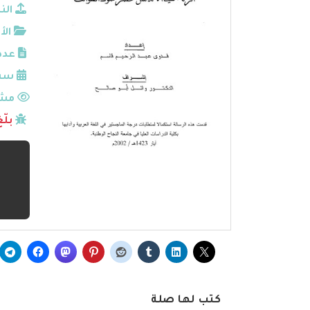
الن
الأ
عدد
سنة
مشا
بلّ
كتب لها صلة