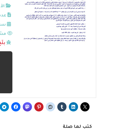
الأ
عدد
سنة
مشا
بلّ
كتب لها صلة