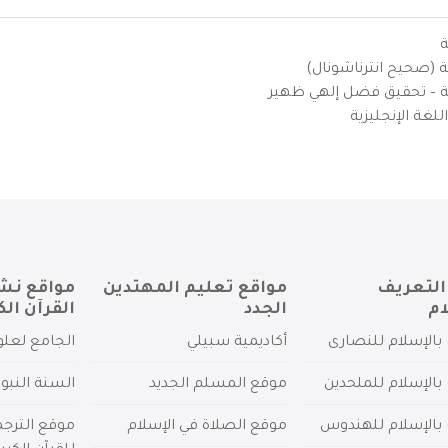
ة
ية (صحيح انترناشونال)
يزية – تحقيق فضل إلهي ظهير
لغة الإنجليزية
التعريف
مواقع تعليم المهتدين
مواقع نش
ام
الجدد
القرآن الك
بالإسلام للنصارى
أكاديمية سبيلي
الجامع لعلو
بالإسلام للملحدين
موقع المسلم الجديد
السنة النبو
 بالإسلام للهندوس
موقع الصلاة في الإسلام
موقع الترج