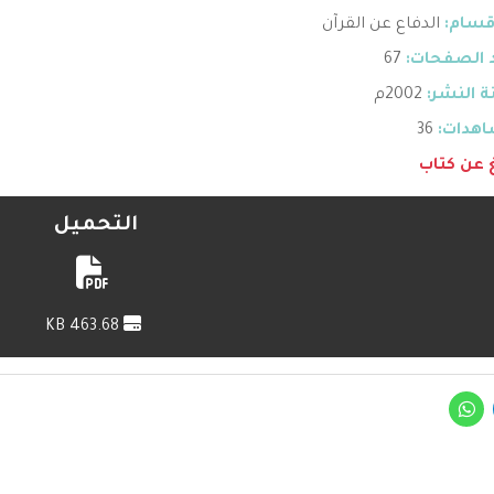
قسام:
الدفاع عن القرآن
 الصفحات:
67
 النشر:
2002م
هدات:
36
غ عن كتاب
التحميل
463.68 KB