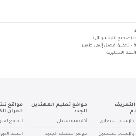
ة
ية (صحيح انترناشونال)
يزية – تحقيق فضل إلهي ظهير
لغة الإنجليزية
التعريف
مواقع تعليم المهتدين
مواقع نش
ام
الجدد
القرآن الك
بالإسلام للنصارى
أكاديمية سبيلي
الجامع لعلو
بالإسلام للملحدين
موقع المسلم الجديد
السنة النبو