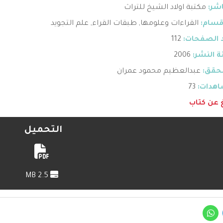
اشر:
مكتبة اولاد الشيخ للتراث
قسام:
القراءات وعلومها
,
طبقات القراء
,
علم التجويد
 الصفحات:
112
 النشر:
2006
حقق:
عبدالعظيم محمود عمران
هدات:
73
غ عن كتاب
التحميل
2.5 MB