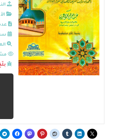
الن
الأ
عدد
سنة
الم
مشا
بلّ