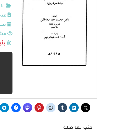
الأ
عدد
سنة
مشا
بلّ
كتب لها صلة