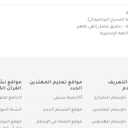
ة
ية (صحيح انترناشونال)
يزية – تحقيق فضل إلهي ظهير
لغة الإنجليزية
التعريف
مواقع تعليم المهتدين
مواقع نش
ام
الجدد
القرآن الك
بالإسلام للنصارى
أكاديمية سبيلي
الجامع لعلو
بالإسلام للملحدين
موقع المسلم الجديد
السنة النبو
 بالإسلام للهندوس
موقع الصلاة في الإسلام
موقع الترج