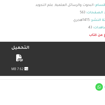
قسام:
البحوث والرسائل العلمية
,
علم التجويد
 الصفحات:
563
 النشر:
1415هجري
هدات:
43
غ عن كتاب
التحميل
7.62 MB