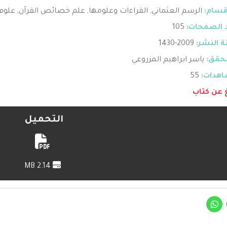
قسام:
الرسم العثماني
,
القراءات وعلومها
,
علم خصائص القرآن
,
علوم 
 الصفحات:
105
 النشر:
2009-1430
حقق:
ياسر ابراهيم المزروعي
هدات:
55
غ عن كتاب
التحميل
2.14 MB