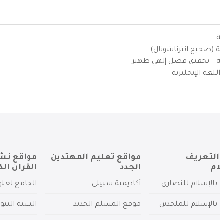
ة
ية (صحيح انترناشونال)
يزية – تحقيق فضل إلهي ظهير
لغة الإنجليزية
التعريف
مواقع تعليم المهتدين
مواقع نش
ام
الجدد
القرآن الك
بالإسلام للنصارى
أكاديمية سبيلي
الجامع لعلو
بالإسلام للملحدين
موقع المسلم الجديد
السنة النبو