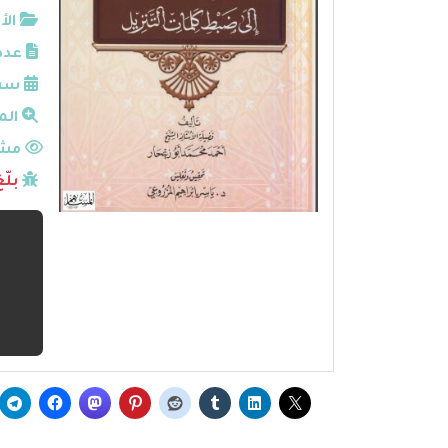
الأ
عدد
سنة
الم
مشا
بلّ