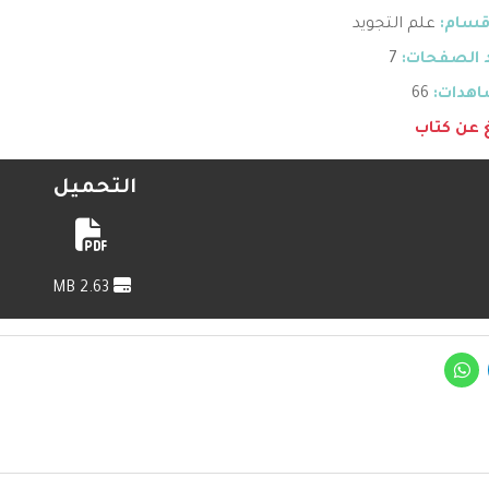
قسام:
علم التجويد
 الصفحات:
7
هدات:
66
غ عن كتاب
التحميل
2.63 MB