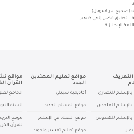
ة
ية (صحيح انترناشونال)
يزية – تحقيق فضل إلهي ظهير
لغة الإنجليزية
التعريف
مواقع تعليم المهتدين
مواقع نش
ام
الجدد
القرآن الك
بالإسلام للنصارى
أكاديمية سبيلي
الجامع لعلو
بالإسلام للملحدين
موقع المسلم الجديد
السنة النبو
 بالإسلام للهندوس
موقع الصلاة في الإسلام
موقع الترج
للقرآن الكري
يمان
موقع تعليم تفسير وتجويد