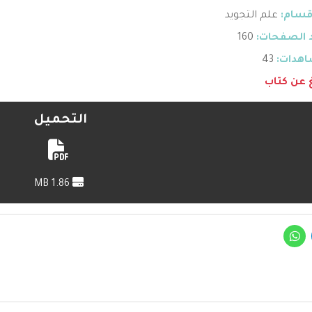
قسام:
علم التجويد
 الصفحات:
160
هدات:
43
غ عن كتاب
التحميل
1.86 MB