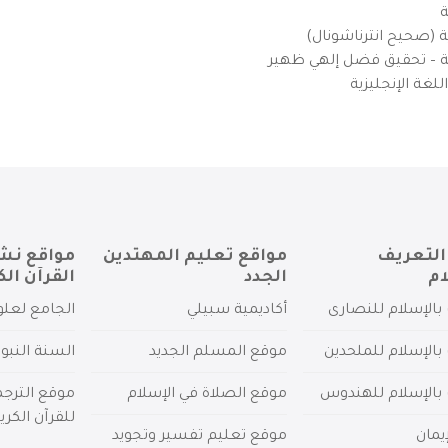
ة
ية (صحيح انترناشونال)
يزية – تحقيق فضل إلهي ظهير
لغة الإنجليزية
التعريف
مواقع تعليم المهتدين
مواقع نش
ام
الجدد
القرآن الك
بالإسلام للنصارى
أكاديمية سبيلي
الجامع لعلو
بالإسلام للملحدين
موقع المسلم الجديد
السنة النبو
 بالإسلام للهندوس
موقع الصلاة في الإسلام
موقع الترج
للقرآن الكري
يمان
موقع تعليم تفسير وتجويد