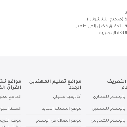
ة
ية (صحيح انترناشونال)
يزية – تحقيق فضل إلهي ظهير
لغة الإنجليزية
التعريف
مواقع تعليم المهتدين
مواقع نش
ام
الجدد
القرآن الك
بالإسلام للنصارى
أكاديمية سبيلي
الجامع لعلو
بالإسلام للملحدين
موقع المسلم الجديد
السنة النبو
 بالإسلام للهندوس
موقع الصلاة في الإسلام
موقع الترج