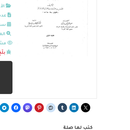
الأ
عدد
سنة
الم
مشا
بلّ
كتب لها صلة