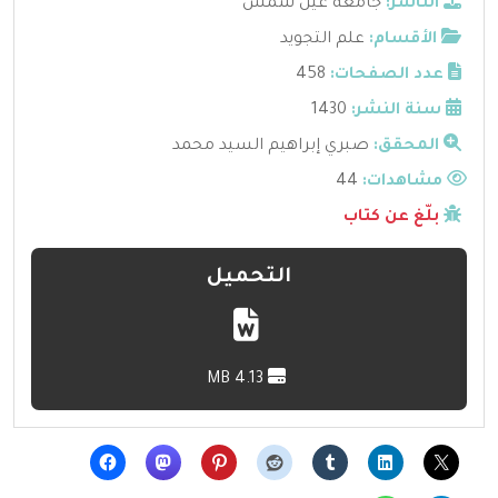
الناشر:
جامعة عين شمس
الأقسام:
علم التجويد
عدد الصفحات:
458
سنة النشر:
1430
المحقق:
صبري إبراهيم السيد محمد
مشاهدات:
44
بلّغ عن كتاب
التحميل
4.13 MB