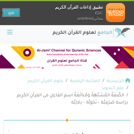
تطبيق إذاعات القرآن الكريم
فتح
EDC
مجانيundefined
الرئيسية
المكتبة الرقمية
علوم القرآن الكريم
علم التجويد
الصِّفَةُ المُشَبَّهَةُ وَمُبَالَغَةُ اسمِ الفَاعِلِ في القرآنِ الكَرِيمِ
دِرَاسة صَرْفِيَّة – نَحْوِيَّة – دِلالِيَّة