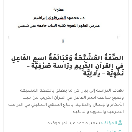
الصِّفَةُ المُشَبَّهَةُ وَمُبَالَغَةُ اسمِ الفَاعِلِ
في القرآنِ الكَرِيمِ دِرَاسة صَرْفِيَّة –
نَحْوِيَّة – دِلالِيَّة
تهدف الدراسة إلى بيان كل ما يتعلق بالصفة المشبهة
وصيغ مبالغة اسم الفاعل في القرآن الكريم، من حيث
الأحكام والإعمال والدلالية، باتباع المنهج التحليلي في الدراسة
الصرفية والنحوية والدلالية
المؤلف:
سمير محمد عزيز نمر موقده