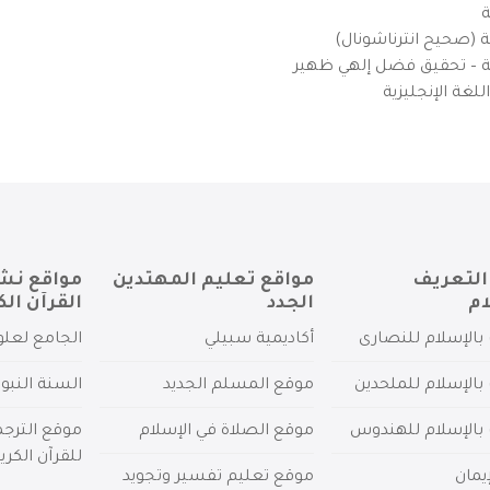
ة
ية (صحيح انترناشونال)
يزية – تحقيق فضل إلهي ظهير
لغة الإنجليزية
التعريف
مواقع تعليم المهتدين
مواقع نش
ام
الجدد
القرآن الك
بالإسلام للنصارى
أكاديمية سبيلي
الجامع لعلو
بالإسلام للملحدين
موقع المسلم الجديد
السنة النبو
 بالإسلام للهندوس
موقع الصلاة في الإسلام
موقع الترج
للقرآن الكري
يمان
موقع تعليم تفسير وتجويد