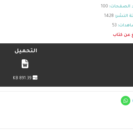
 الصفحات:
100
 النشر:
1428
هدات:
53
غ عن كتاب
التحميل
891.39 KB