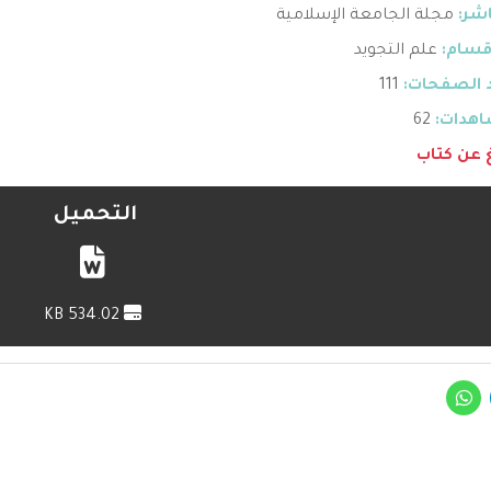
اشر:
مجلة الجامعة الإسلامية
قسام:
علم التجويد
 الصفحات:
111
هدات:
62
غ عن كتاب
التحميل
534.02 KB