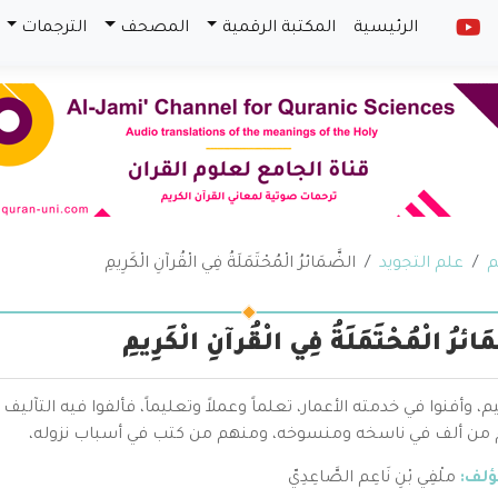
الرئيسية
المكتبة الرقمية
المصحف
الترجمات
م
علم التجويد
الضَّمَائرُ الْمُحْتَمَلَةُ فِي الْقُرآنِ الْكَرِيمِ
َائرُ الْمُحْتَمَلَةُ فِي الْقُرآنِ الْكَرِيمِ
، وأفنوا في خدمته الأعمار، تعلماً وعملاً وتعليماً، فألفوا فيه التآل
من ألف في ناسخه ومنسوخه، ومنهم من كتب في أسباب نزوله،
ؤلف:
ملْفِي بْنِ نَاعِم الصَّاعِدِيّ