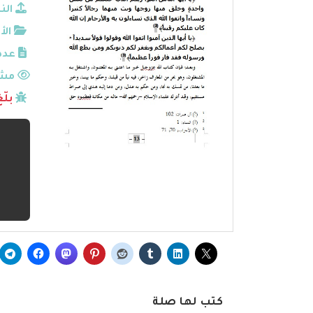
الن
الأ
عدد
مشا
بلّ
كتب لها صلة