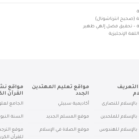
ة
ية (صحيح انترناشونال)
يزية – تحقيق فضل إلهي ظهير
لغة الإنجليزية
التعريف
مواقع تعليم المهتدين
مواقع نش
ام
الجدد
القرآن الك
بالإسلام للنصارى
أكاديمية سبيلي
الجامع لعلو
بالإسلام للملحدين
موقع المسلم الجديد
السنة النبو
 بالإسلام للهندوس
موقع الصلاة في الإسلام
موقع الترج
للقرآن الكري