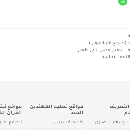
ة
ية (صحيح انترناشونال)
يزية – تحقيق فضل إلهي ظهير
لغة الإنجليزية
التعريف
مواقع تعليم المهتدين
مواقع نش
ام
الجدد
القرآن الك
بالإسلام للنصارى
أكاديمية سبيلي
الجامع لعلو