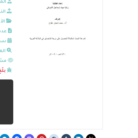
الم
الن
الأ
عدد
سنة
الم
مشا
بلّ