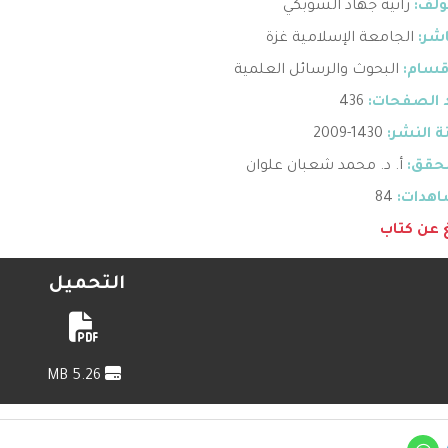
ؤلف:
رانية جهاد الشوبكي
اشر:
الجامعة الإسلامية غزة
قسام:
البحوث والرسائل العلمية
 الصفحات:
436
 النشر:
1430-2009
حقق:
أ. د. محمد شعبان علوان
هدات:
84
غ عن كتاب
التحميل
5.26 MB