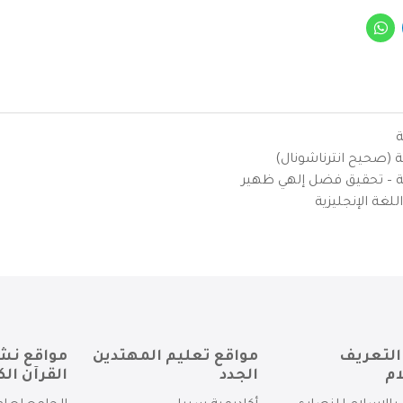
ة
ية (صحيح انترناشونال)
يزية – تحقيق فضل إلهي ظهير
لغة الإنجليزية
التعريف
مواقع تعليم المهتدين
مواقع نش
ام
الجدد
القرآن الك