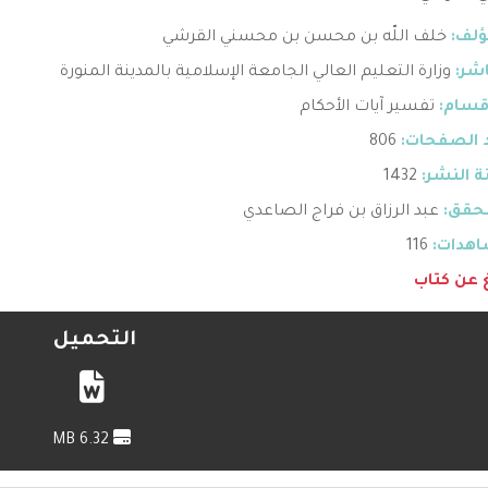
ؤلف:
خلف اللّه بن محسن بن محسني القرشي
اشر:
وزارة التعليم العالي الجامعة الإسلامية بالمدينة المنورة
قسام:
تفسير آيات الأحكام
 الصفحات:
806
 النشر:
1432
حقق:
عبد الرزاق بن فراج الصاعدي
هدات:
116
غ عن كتاب
التحميل
6.32 MB