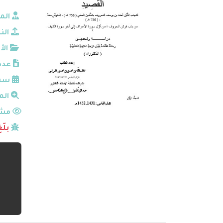
الم
الن
الأ
عدد
سنة
الم
مشا
بلّ