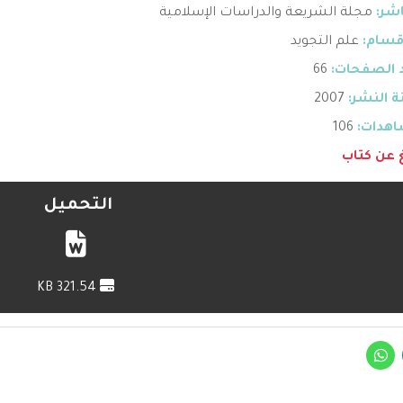
اشر:
مجلة الشريعة والدراسات الإسلامية
قسام:
علم التجويد
 الصفحات:
66
 النشر:
2007
هدات:
106
غ عن كتاب
التحميل
321.54 KB