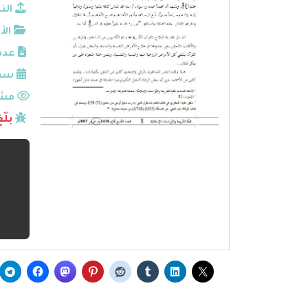
الن
الأ
عدد
سنة
مشا
بلّ