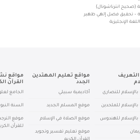
ية (صحيح انترناشونال)
يزية – تحقيق فضل إلهي ظهير
لغة الإنجليزية
التعريف
مواقع تعليم المهتدين
مواقع نش
ام
الجدد
القرآن الك
بالإسلام للنصارى
أكاديمية سبيلي
الجامع لعلو
بالإسلام للملحدين
موقع المسلم الجديد
السنة النبو
 بالإسلام للهندوس
موقع الصلاة في الإسلام
موقع الترج
للقرآن الكري
يمان
موقع تعليم تفسير وتجويد
القرآن الكريم