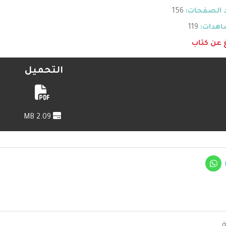
 الصفحات:
156
هدات:
119
غ عن كتاب
التحميل
2.09 MB
ة