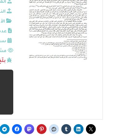
الم
الن
الأ
عدد
سنة
مشا
بلّ