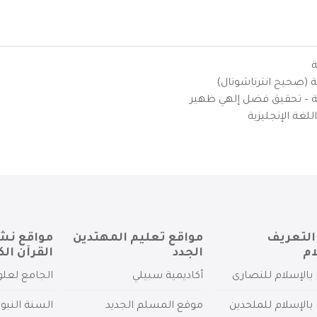
ة
ية (صحيح انترناشونال)
يزية – تحقيق فضل إلهي ظهير
لغة الإنجليزية
التعريف
مواقع تعليم المهتدين
مواقع نش
ام
الجدد
القرآن الك
بالإسلام للنصارى
أكاديمية سبيلي
الجامع لعلو
بالإسلام للملحدين
موقع المسلم الجديد
السنة النبو