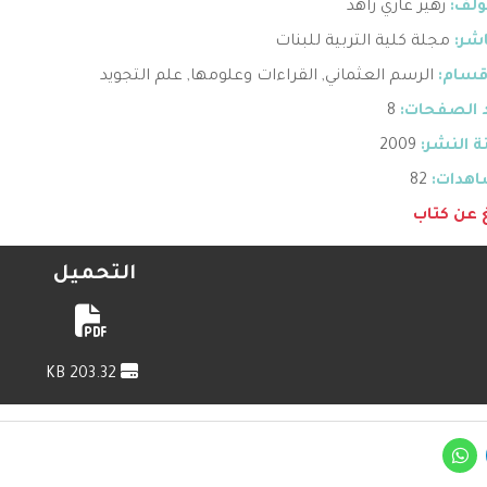
ؤلف:
زهير غازي زاهد
اشر:
مجلة كلية التربية للبنات
قسام:
الرسم العثماني
,
القراءات وعلومها
,
علم التجويد
 الصفحات:
8
 النشر:
2009
هدات:
82
غ عن كتاب
التحميل
203.32 KB