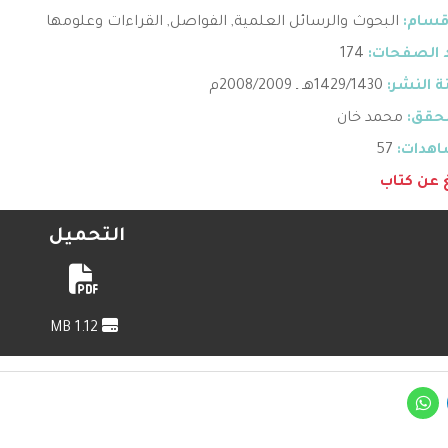
قسام:
البحوث والرسائل العلمية
,
الفواصل
,
القراءات وعلومها
 الصفحات:
174
 النشر:
1429/1430هـ ـ 2008/2009م
حقق:
محمد خان
هدات:
57
غ عن كتاب
التحميل
1.12 MB