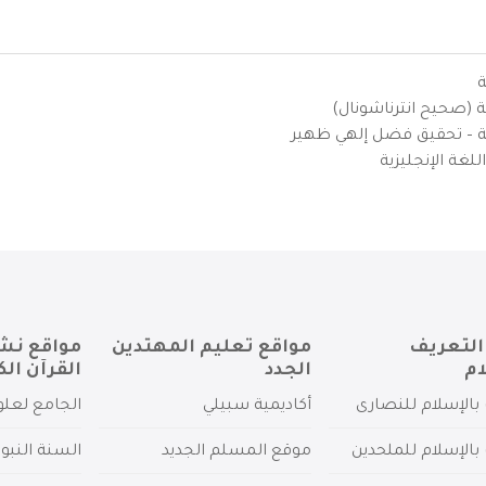
ة
ية (صحيح انترناشونال)
يزية – تحقيق فضل إلهي ظهير
لغة الإنجليزية
التعريف
مواقع تعليم المهتدين
مواقع نش
ام
الجدد
القرآن الك
بالإسلام للنصارى
أكاديمية سبيلي
الجامع لعلو
بالإسلام للملحدين
موقع المسلم الجديد
السنة النبو