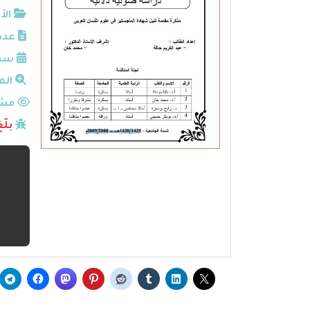
الأ
عدد
سنة
الم
مشا
بلّ