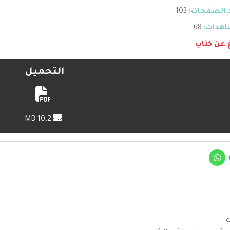
 الصفحات:
103
هدات:
68
غ عن كتاب
التحميل
10.2 MB
ة