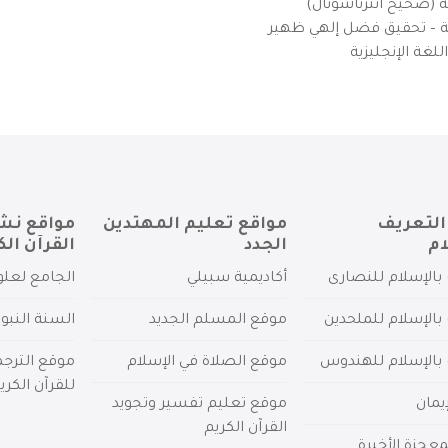
ية (صحيح انترناشونال)
يزية – تحقيق فضل إلهي ظهير
لغة الإنجليزية
التعريف
مواقع تعليم المهتدين
مواقع نش
ام
الجدد
القرآن الك
بالإسلام للنصارى
أكاديمية سبيلي
الجامع لعلو
بالإسلام للملحدين
موقع المسلم الجديد
السنة النبو
 بالإسلام للهندوس
موقع الصلاة في الإسلام
موقع الترج
للقرآن الكري
يمان
موقع تعليم تفسير وتجويد
القرآن الكريم
عجزة الأخيرة