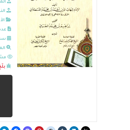
الم
الن
الأ
عدد
سنة
الم
مشا
بلّ