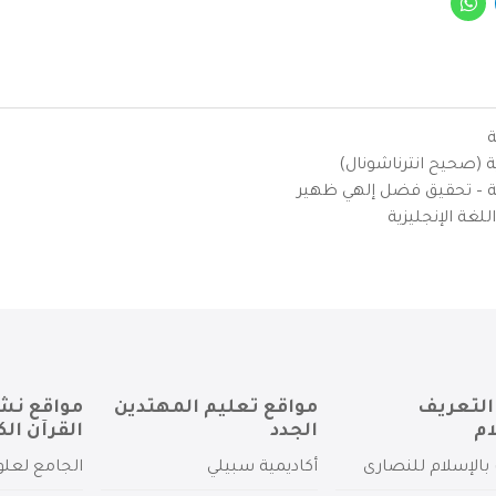
ة
ية (صحيح انترناشونال)
يزية – تحقيق فضل إلهي ظهير
لغة الإنجليزية
التعريف
مواقع تعليم المهتدين
مواقع نش
ام
الجدد
القرآن الك
بالإسلام للنصارى
أكاديمية سبيلي
الجامع لعلو