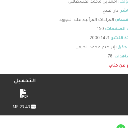
ؤلف:
احمد بن محمد القسطلاني
اشر:
دار الفتح
قسام:
القراءات القرآنية
,
علم التجويد
 الصفحات:
150
 النشر:
1421-2000
حقق:
إبراهيم محمد الجرمي
هدات:
78
غ عن كتاب
التحميل
23.43 MB