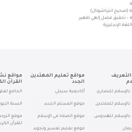
ة
ية (صحيح انترناشونال)
يزية – تحقيق فضل إلهي ظهير
لغة الإنجليزية
التعريف
مواقع تعليم المهتدين
مواقع نش
ام
الجدد
القرآن الك
بالإسلام للنصارى
أكاديمية سبيلي
الجامع لعلو
بالإسلام للملحدين
موقع المسلم الجديد
السنة النبو
 بالإسلام للهندوس
موقع الصلاة في الإسلام
موقع الترج
للقرآن الكري
يمان
موقع تعليم تفسير وتجويد