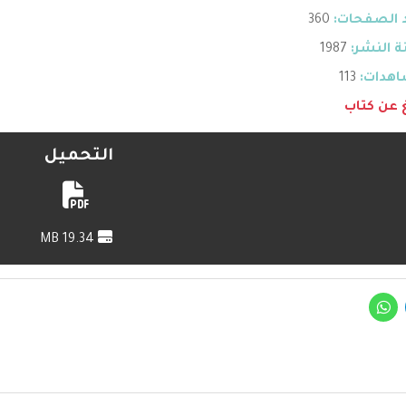
 الصفحات:
360
 النشر:
1987
هدات:
113
غ عن كتاب
التحميل
19.34 MB