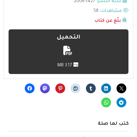
سنة النشر:
1427-2006
مشاهدات:
58
بلّغ عن كتاب
التحميل
3.17 MB
كتب لها صلة