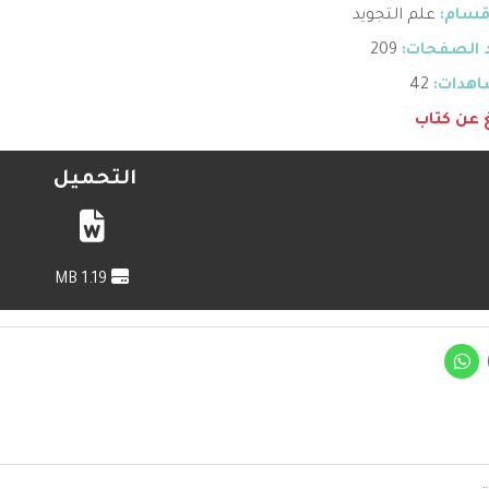
قسام:
علم التجويد
 الصفحات:
209
هدات:
42
غ عن كتاب
التحميل
1.19 MB