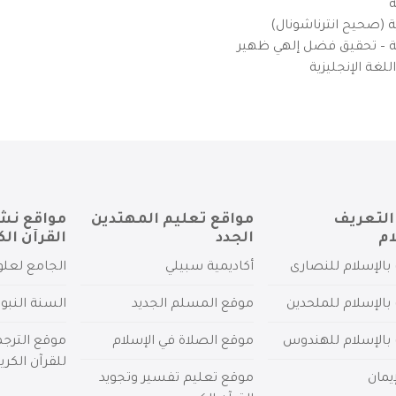
ة
ية (صحيح انترناشونال)
يزية – تحقيق فضل إلهي ظهير
لغة الإنجليزية
التعريف
مواقع تعليم المهتدين
مواقع نش
ام
الجدد
القرآن الك
بالإسلام للنصارى
أكاديمية سبيلي
الجامع لعلو
بالإسلام للملحدين
موقع المسلم الجديد
السنة النبو
 بالإسلام للهندوس
موقع الصلاة في الإسلام
موقع الترج
للقرآن الكري
يمان
موقع تعليم تفسير وتجويد