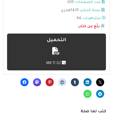
عدد الصفحات:
609
سنة النشر:
1429هجري
مشاهدات:
84
بلّغ عن كتاب
التحميل
11.02 MB
كتب لها صلة