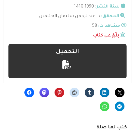
سنة النشر:
1990-1410
المحقق:
د. عبدالرحمن سليمان العثيمين
مشاهدات:
58
بلّغ عن كتاب
التحميل
كتب لها صلة