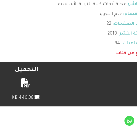
اشر:
مجلة أبحاث كلية التربية الأساسية
قسام:
علم التجويد
 الصفحات:
22
 النشر:
2010
هدات:
94
غ عن كتاب
التحميل
440.36 KB