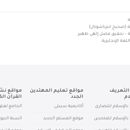
ة
ية (صحيح انترناشونال)
يزية – تحقيق فضل إلهي ظهير
لغة الإنجليزية
التعريف
مواقع تعليم المهتدين
مواقع نش
ام
الجدد
القرآن الك
بالإسلام للنصارى
أكاديمية سبيلي
الجامع لعلو
بالإسلام للملحدين
موقع المسلم الجديد
السنة النبو