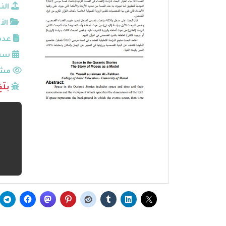
الن
الأ
عدد
سنة
مشا
بلّ