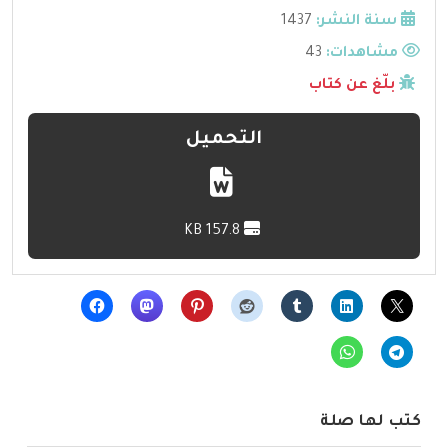
سنة النشر:
1437
مشاهدات:
43
بلّغ عن كتاب
التحميل
157.8 KB
كتب لها صلة