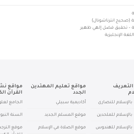
ة
ية (صحيح انترناشونال)
يزية – تحقيق فضل إلهي ظهير
لغة الإنجليزية
التعريف
مواقع تعليم المهتدين
مواقع نش
ام
الجدد
القرآن الك
بالإسلام للنصارى
أكاديمية سبيلي
الجامع لعلو
بالإسلام للملحدين
موقع المسلم الجديد
السنة النبو
 بالإسلام للهندوس
موقع الصلاة في الإسلام
موقع الترج