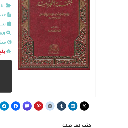
الأ
عدد
سنة
الم
مشا
بلّ
كتب لها صلة