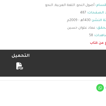
قسام:
أصول النحو
,
اللغة العربية
,
النحو
 الصفحات:
487
 النشر:
1430هـ - 2009م
حقق:
عماد علوان حسين
هدات:
58
غ عن كتاب
التحميل