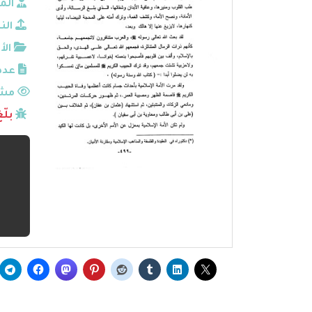
الم
الن
الأ
عدد
مشا
بلّ