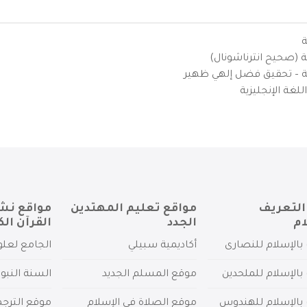
ة
ية (صحيح انترناشونال)
يزية – تحقيق فضل إلهي ظهير
لغة الإنجليزية
التعريف
مواقع تعليم المهتدين
مواقع نش
ام
الجدد
القرآن الك
بالإسلام للنصارى
أكاديمية سبيلي
الجامع لعلو
بالإسلام للملحدين
موقع المسلم الجديد
السنة النبو
 بالإسلام للهندوس
موقع الصلاة في الإسلام
موقع الترج