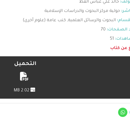
ؤلف:
خالد علي عباس القط
اشر:
حولية مركز البحوث والدراسات الإسلامية
قسام:
البحوث والرسائل العلمية
,
كتب عامة (علوم أخرى)
 الصفحات:
70
هدات:
51
غ عن كتاب
التحميل
2.02 MB