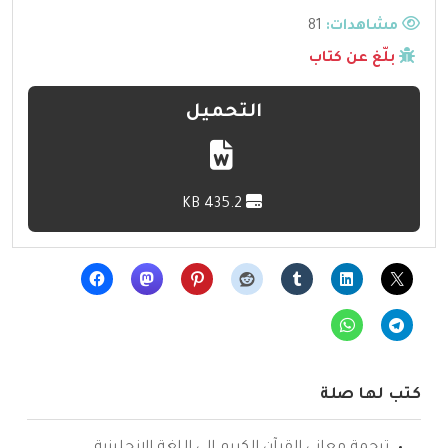
مشاهدات:
81
بلّغ عن كتاب
التحميل
435.2 KB
كتب لها صلة