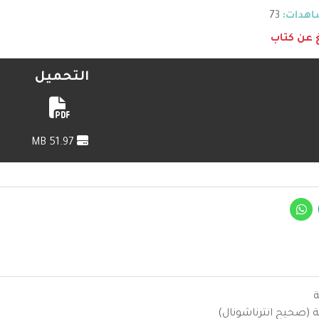
هدات:
73
غ عن كتاب
التحميل
51.97 MB
ة
ية (صحيح انترناشونال)