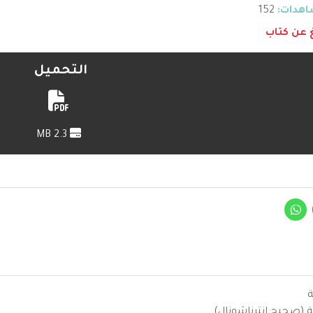
هدات:
152
غ عن كتاب
التحميل
2.3 MB
ة
ية (صحيح انترناشونال)