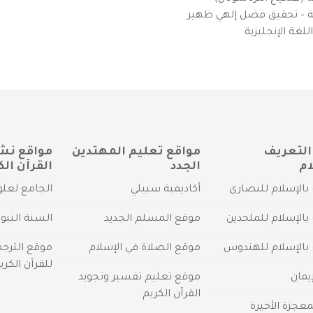
يزية – تحقيق فضل إلهي ظهير
لغة الإنجليزية
التعريف
مواقع تعليم المهتدين
مواقع نش
ام
الجدد
القرآن الك
بالإسلام للنصارى
أكاديمية سبيلي
الجامع لعلو
بالإسلام للملحدين
موقع المسلم الجديد
السنة النبو
 بالإسلام للهندوس
موقع الصلاة في الإسلام
موقع الترج
للقرآن الكري
يمان
موقع تعليم تفسير وتجويد
القرآن الكريم
عجزة الأخيرة