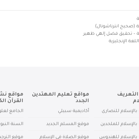
ة
ية (صحيح انترناشونال)
يزية – تحقيق فضل إلهي ظهير
لغة الإنجليزية
التعريف
مواقع تعليم المهتدين
مواقع نش
ام
الجدد
القرآن الك
بالإسلام للنصارى
أكاديمية سبيلي
الجامع لعلو
بالإسلام للملحدين
موقع المسلم الجديد
السنة النبو
 بالإسلام للهندوس
موقع الصلاة في الإسلام
موقع الترج