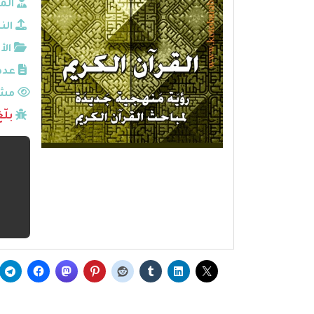
الم
الن
الأ
عدد
مشا
بلّ