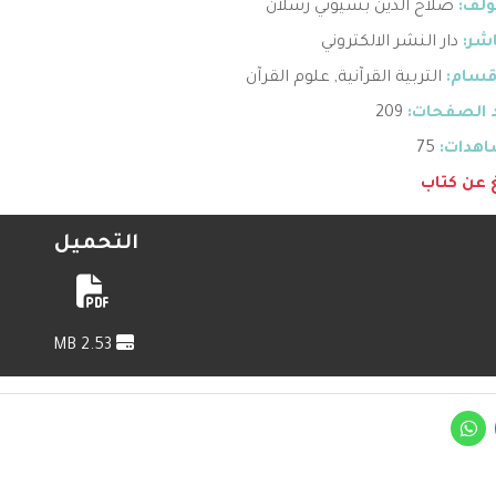
ؤلف:
صلاح الدين بسيوني رسلان
اشر:
دار النشر الالكتروني
قسام:
التربية القرآنية
,
علوم القرآن
 الصفحات:
209
هدات:
75
غ عن كتاب
التحميل
2.53 MB