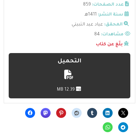
عدد الصفحات:
859
سنة النشر:
1411هـ
المحقق:
عياد عيد الثبيتي
مشاهدات:
84
بلّغ عن كتاب
التحميل
12.39 MB