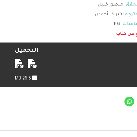
حقق:
منصور خليل
ترجم:
شريف أحمدي
هدات:
103
غ عن كتاب
التحميل
26.6 MB