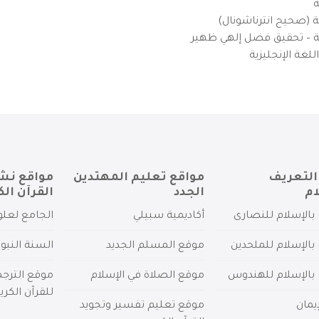
ة
ية (صحيح انترناشونال)
يزية – تحقيق فضل إلهي ظهير
لغة الإنجليزية
التعريف
مواقع تعليم المهتدين
مواقع نش
ام
الجدد
القرآن الك
بالإسلام للنصارى
أكاديمية سبيلي
الجامع لعلو
بالإسلام للملحدين
موقع المسلم الجديد
السنة النبو
 بالإسلام للهندوس
موقع الصلاة في الإسلام
موقع الترج
للقرآن الكري
يمان
موقع تعليم تفسير وتجويد