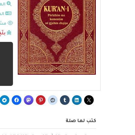
الم
الم
مشا
بلّ
كتب لها صلة