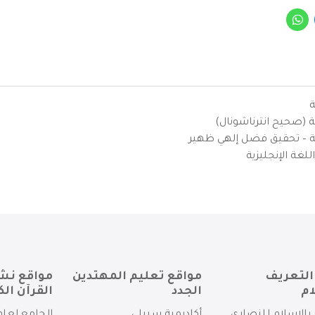
ة
ية (صحيح انترناشونال)
يزية – تحقيق فضل إلهي ظهير
لغة الإنجليزية
التعريف
مواقع تعليم المهتدين
مواقع نش
ام
الجدد
القرآن الك