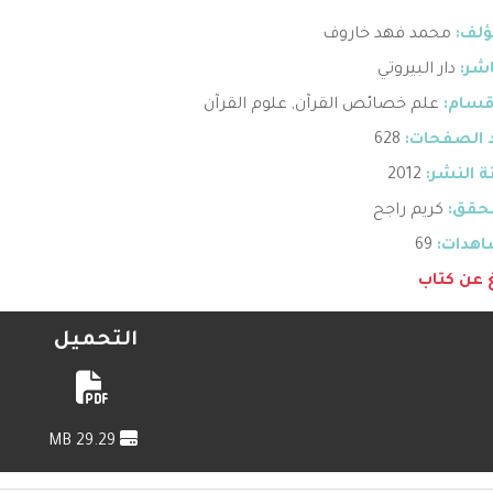
ؤلف:
محمد فهد خاروف
اشر:
دار البيروتي
قسام:
علم خصائص القرآن
,
علوم القرآن
 الصفحات:
628
 النشر:
2012
حقق:
كريم راجح
هدات:
69
غ عن كتاب
التحميل
29.29 MB