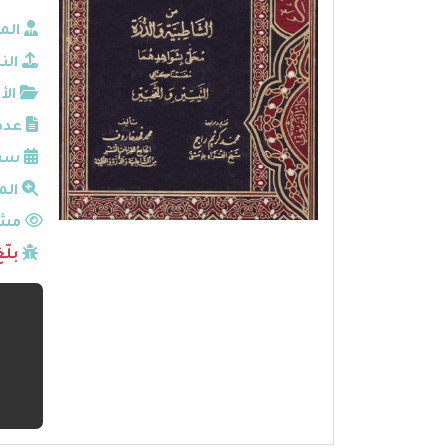
الم
الن
الأ
عدد
سنة
الم
مشا
بلّ