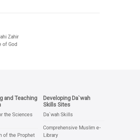
hi Zahir
e of God
ng and Teaching
Developing Da`wah
n
Skills Sites
or the Sciences
Da`wah Skills
Comprehensive Muslim e-
 of the Prophet
Library