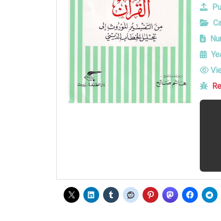
Pu
Ca
Num
Yea
Vi
Re