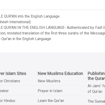
LE QUR'AN into the English Language
heeh International)
LE QUR'AN IN THE ENGLISH LANGUAGE- Authenticated by Fadl Ila
on, nnotated translation of the first three surahs of the Messag
 Qur'an in the English Language
er Islam Sites
New Muslims Education
Publishi
the Qura
or Christians
New Muslims
Al-Jami` f
Seeker
Prayer in Islam
of Qur’an
or Hindus
Learn the Qur'an
The Sunnah