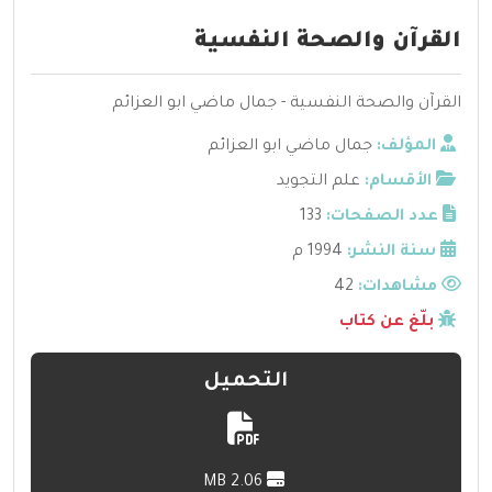
القرآن والصحة النفسية
القرآن والصحة النفسية - جمال ماضي ابو العزائم
المؤلف:
جمال ماضي ابو العزائم
الأقسام:
علم التجويد
عدد الصفحات:
133
سنة النشر:
1994 م
مشاهدات:
42
بلّغ عن كتاب
التحميل
2.06 MB